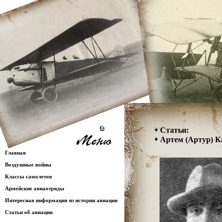
Статьи:
Артем (Артур) К
Главная
Воздушные войны
Классы самолетов
Армейские авиаотряды
Интересная информация из истории авиации
Статьи об авиации