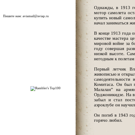
Однажды, в 1913 г
мотор самолета оста
Пишите нам:
aviamail@aviap.ru
купить новый самол
начал заниматься жи
В конце 1913 года 
качестве мастера це
мировой войне за б
году совершая разв
низкой высоте. Сам
негодным к полетам 
Первый летчик Вла
живописью и открыл
самодеятельности 
Комитаса. Он был 
Малалан” на армя
Орджоникидзе. На в
забыл и стал пост
аэроклубе он научил
Он погиб в 1943 го
горячо любил.