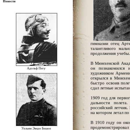
Новости
гимназии отец Арт
талантливого мал
продолжения учебы.
В Мюнхенской Акаде
он познакомился
Адольф Пегу
художником Армении
открылся в Мюнхене
быстро освоив поле
сдал летные испыта
1909 год для первог
дальности полета
российский летчик.
на котором летал по
В 1910 году он око
продемонстрировал 
Уильям Эвери Бишоп